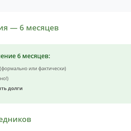
ия — 6 месяцев
ение 6 месяцев:
(формально или фактически)
но!)
ить долги
ледников